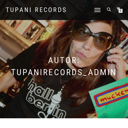
TUPANI RECORDS
NAVIGATION
0
UMSCHALTEN
AUTOR:
TUPANIRECORDS_ADMIN