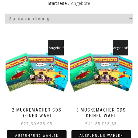
Startseite
/ Angebote
Angebot!
Angebot!
2 MUCKEMACHER CDS
3 MUCKEMACHER CDS
DEINER WAHL
DEINER WAHL
Ursprünglicher
Aktueller
Ursprünglicher
Aktueller
€
27,90
€
25,95
€
41,85
€
38,85
Preis
Preis
Preis
Preis
war:
ist:
war:
ist:
AUSFÜHRUNG WÄHLEN
AUSFÜHRUNG WÄHLEN