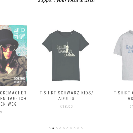
support your local artists!
CKEMACHER
T-SHIRT SCHWARZ KIDS/
T-SHIRT
EN TAG- ICH
ADULTS
A
NEN WEG
€
18,00
€
99