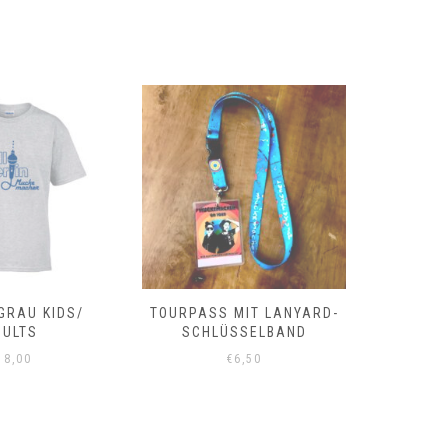
 GRAU KIDS/
TOURPASS MIT LANYARD-
LANYARD
DULTS
SCHLÜSSELBAND
18,00
€
6,50