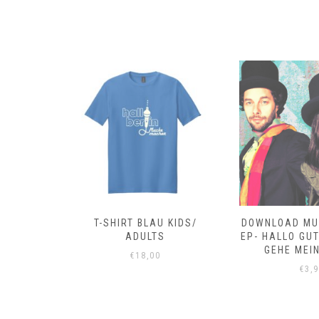
 KIDS/
T-SHIRT BLAU KIDS/
DOWNLOAD MU
ADULTS
EP- HALLO GUT
GEHE MEI
€
18,00
€
3,