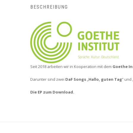
BESCHREIBUNG
Seit 2018 arbeiten wir in Kooperation mit dem
Goethe In
Darunter sind zwei
DaF Songs
„
Hallo, guten Tag
“ und 
Die EP zum Download.