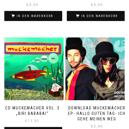
€
9,99
€
9,99
IN DEN WARENKORB
IN DEN WARENKORB
CD MUCKEMACHER VOL. 3
DOWNLOAD MUCKEMACHER
„BIRI BABABAI“
EP- HALLO GUTEN TAG- ICH
GEHE MEINEN WEG
€
13,95
€
3,99